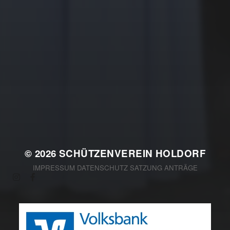
22. JULI 2025
DIRK I. LANDWEHR IST
NEUER SCHÜTZENKÖNIG IN
HOLDORF
© 2026
SCHÜTZENVEREIN HOLDORF
IMPRESSUM
DATENSCHUTZ
SATZUNG
ANTRÄGE